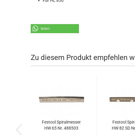
Für HL 850
teilen
Zu diesem Produkt empfehlen wi
Festool Spiralmesser
Festool Spi
HW 65 Nr. 488503
HW 82 SD Nr