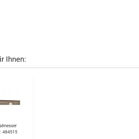
r Ihnen:
ralmesser
. 484515