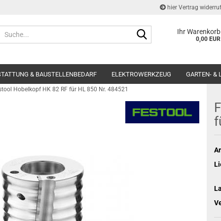
hier Vertrag widerru
Suche...
Ihr Warenkorb
0,00 EUR
STATTUNG & BAUSTELLENBEDARF
ELEKTROWERKZEUG
GARTEN- &
stool Hobelkopf HK 82 RF für HL 850 Nr. 484521
F
f
Ar
Li
L
V