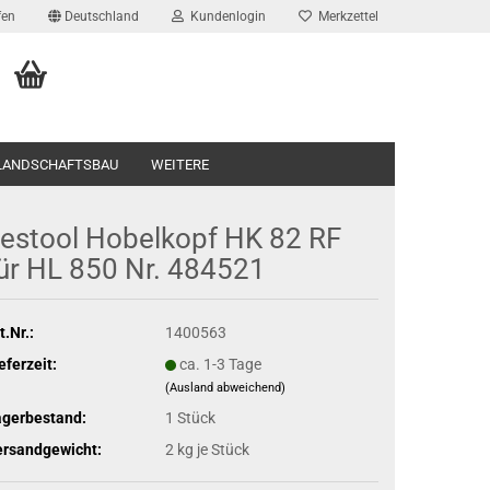
fen
Deutschland
Kundenlogin
Merkzettel
 LANDSCHAFTSBAU
WEITERE
estool Hobelkopf HK 82 RF
ür HL 850 Nr. 484521
t.Nr.:
1400563
eferzeit:
ca. 1-3 Tage
(Ausland abweichend)
agerbestand:
1
Stück
ersandgewicht:
2
kg je Stück