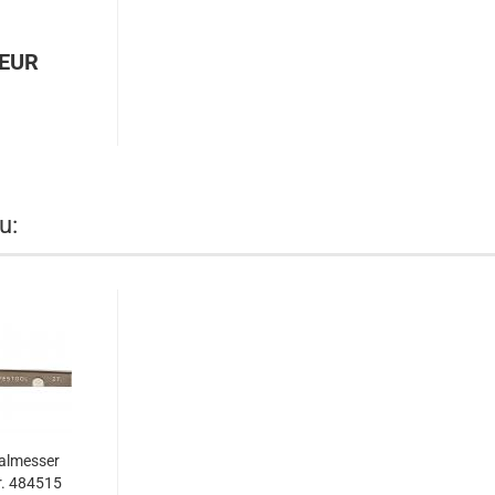
 EUR
u:
ralmesser
. 484515