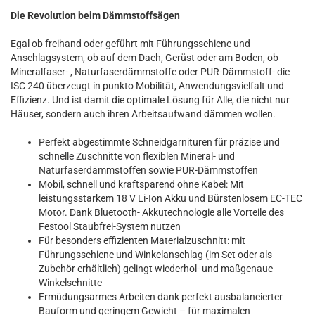
Die Revolution beim Dämmstoffsägen
Egal ob freihand oder geführt mit Führungsschiene und
Anschlagsystem, ob auf dem Dach, Gerüst oder am Boden, ob
Mineralfaser- , Naturfaserdämmstoffe oder PUR-Dämmstoff- die
ISC 240 überzeugt in punkto Mobilität, Anwendungsvielfalt und
Effizienz. Und ist damit die optimale Lösung für Alle, die nicht nur
Häuser, sondern auch ihren Arbeitsaufwand dämmen wollen.
Perfekt abgestimmte Schneidgarnituren für präzise und
schnelle Zuschnitte von flexiblen Mineral- und
Naturfaserdämmstoffen sowie PUR-Dämmstoffen
Mobil, schnell und kraftsparend ohne Kabel: Mit
leistungsstarkem 18 V Li-Ion Akku und Bürstenlosem EC-TEC
Motor. Dank Bluetooth- Akkutechnologie alle Vorteile des
Festool Staubfrei-System nutzen
Für besonders effizienten Materialzuschnitt: mit
Führungsschiene und Winkelanschlag (im Set oder als
Zubehör erhältlich) gelingt wiederhol- und maßgenaue
Winkelschnitte
Ermüdungsarmes Arbeiten dank perfekt ausbalancierter
Bauform und geringem Gewicht – für maximalen