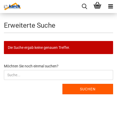
Erweiterte Suche
Die Suche ergab keine genauen Treffer.
MÖCHTEN
Möchten Sie noch einmal suchen?
SIE
NOCH
EINMAL
SUCHEN?
SUCHEN