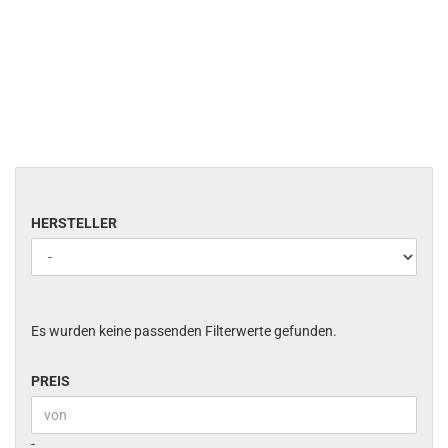
HERSTELLER
HERSTELLER
Es wurden keine passenden Filterwerte gefunden.
PREIS
PREIS
Preis bis
-