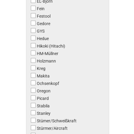
EL-Björn
Fein
Festool
Gedore
GYS
Hedue
Hikoki (Hitachi)
HM-Müllner
Holzmann
Kreg
Makita
Ochsenkopf
Oregon
Picard
Stabila
Stanley
Stümer/Schweißkraft
Stürmer/Aircraft