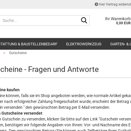
hier Vertrag widerru
Suche...
Ihr Warenkorb
0,00 EUR
STATTUNG & BAUSTELLENBEDARF
ELEKTROWERKZEUG
GARTEN- &
»
Gutscheine
cheine - Fragen und Antworte
ine kaufen
ne können, falls sie im Shop angeboten werden, wie normale Artikel gek
er nach erfolgreicher Zahlung freigeschaltet wurde, erscheint der Betrag
n versenden " den gewünschten Betrag per E-Mail versenden.
 Gutscheine versendet
 Gutschein zu versenden, klicken Sie bitte auf den Link "Gutschein verse
n, benötigen wir folgende Angaben von Ihnen: Vor- und Nachname des Em
rs. Den gewünschten Betrag (Sie können auch Teilbeträge Ihres Guthab