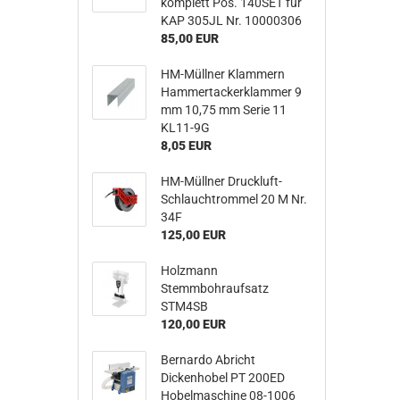
komplett Pos. 140SET für
KAP 305JL Nr. 10000306
85,00 EUR
HM-Müllner Klammern
Hammertackerklammer 9
mm 10,75 mm Serie 11
KL11-9G
8,05 EUR
HM-Müllner Druckluft-
Schlauchtrommel 20 M Nr.
34F
125,00 EUR
Holzmann
Stemmbohraufsatz
STM4SB
120,00 EUR
Bernardo Abricht
Dickenhobel PT 200ED
Hobelmaschine 08-1006