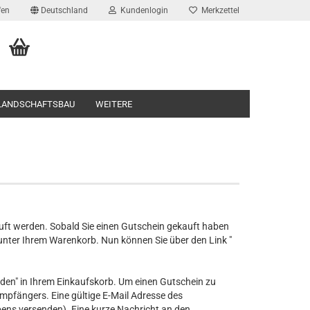
fen
Deutschland
Kundenlogin
Merkzettel
 LANDSCHAFTSBAU
WEITERE
auft werden. Sobald Sie einen Gutschein gekauft haben
 unter Ihrem Warenkorb. Nun können Sie über den Link "
nden" in Ihrem Einkaufskorb. Um einen Gutschein zu
pfängers. Eine gültige E-Mail Adresse des
ens versenden). Eine kurze Nachricht an den