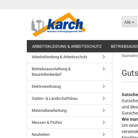
Alle
ARBEITSKLEIDUNG & ARBEITSSCHUTZ
BETRIEBSAUS
Startseite
Arbeitskleidung & Arbeitsschutz
Betriebsausstattung &
Guts
Baustellenbedarf
Elektrowerkzeug
Gutsche
Garten- & Landschaftsbau
Gutschei
und dies
Materialbearbeitung
Gutschei
Wie man
Messen & Prüfen
Um einen
versende
Neuheiten
Empfänge