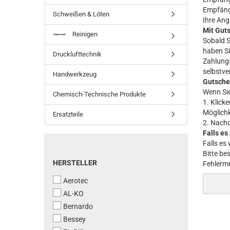
Empfänge
Schweißen & Löten
Ihre Ang
Mit Gut
Reinigen
Sobald S
haben Si
Drucklufttechnik
Zahlungs
selbstve
Handwerkzeug
Gutsche
Wenn Sie
Chemisch-Technische Produkte
1. Klick
Möglichk
Ersatzteile
2. Nachd
Falls e
Falls es
Bitte be
HERSTELLER
HERSTELLER
Fehlerme
Aerotec
AL-KO
Bernardo
Bessey