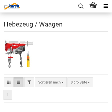
Hebezeug / Waagen
FILTER
Sortieren nach
pro Seite
Sortieren nach
8 pro Seite
1