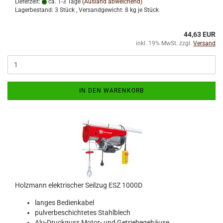
Lieferzeit:
ca. 1-3 Tage
(Ausland abweichend)
Lagerbestand: 3 Stück , Versandgewicht:
8
kg je Stück
44,63 EUR
inkl. 19% MwSt. zzgl.
Versand
IN DEN WARENKORB
Holzmann elektrischer Seilzug ESZ 1000D
langes Bedienkabel
pulverbeschichtetes Stahlblech
Alu-Druckguss Motor- und Getriebegehäuse