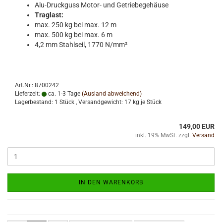
Alu-Druckguss Motor- und Getriebegehäuse
Traglast:
max. 250 kg bei max. 12 m
max. 500 kg bei max. 6 m
4,2 mm Stahlseil, 1770 N/mm²
Art.Nr.: 8700242
Lieferzeit:
ca. 1-3 Tage
(Ausland abweichend)
Lagerbestand: 1 Stück , Versandgewicht:
17
kg je Stück
149,00 EUR
inkl. 19% MwSt. zzgl.
Versand
IN DEN WARENKORB