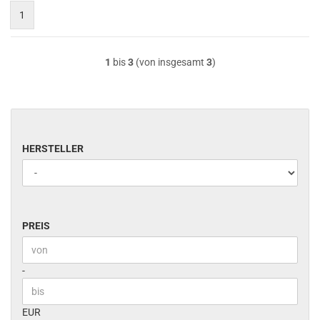
1
1
bis
3
(von insgesamt
3
)
HERSTELLER
HERSTELLER
PREIS
PREIS
Preis bis
-
EUR