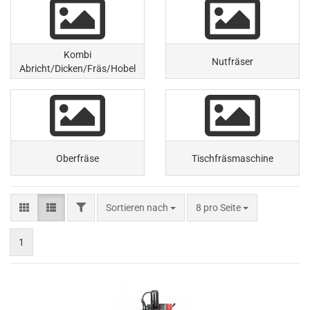
Kombi
Nutfräser
Abricht/Dicken/Fräs/Hobel
Oberfräse
Tischfräsmaschine
FILTER
Sortieren nach
pro Seite
Sortieren nach
8 pro Seite
1