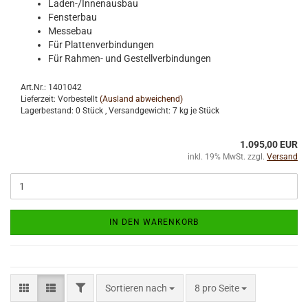
Laden-/Innenausbau
Fensterbau
Messebau
Für Plattenverbindungen
Für Rahmen- und Gestellverbindungen
Art.Nr.: 1401042
Lieferzeit: Vorbestellt
(Ausland abweichend)
Lagerbestand: 0 Stück , Versandgewicht:
7
kg je Stück
1.095,00 EUR
inkl. 19% MwSt. zzgl.
Versand
IN DEN WARENKORB
FILTER
Sortieren nach
pro Seite
Sortieren nach
8 pro Seite