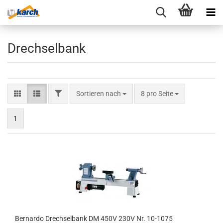
Drechselbank
FILTER
Sortieren nach
pro Seite
Sortieren nach
8 pro Seite
1
Bernardo Drechselbank DM 450V 230V Nr. 10-1075