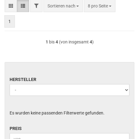
FILTER
Sortieren nach
pro Seite
Sortieren nach
8 pro Seite
1
1
bis
4
(von insgesamt
4
)
HERSTELLER
HERSTELLER
Es wurden keine passenden Filterwerte gefunden.
PREIS
PREIS