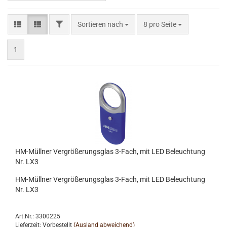
FILTER
Sortieren nach
pro Seite
Sortieren nach
8 pro Seite
1
HM-Müllner Vergrößerungsglas 3-Fach, mit LED Beleuchtung
Nr. LX3
HM-Müllner Vergrößerungsglas 3-Fach, mit LED Beleuchtung
Nr. LX3
Art.Nr.: 3300225
Lieferzeit: Vorbestellt
(Ausland abweichend)