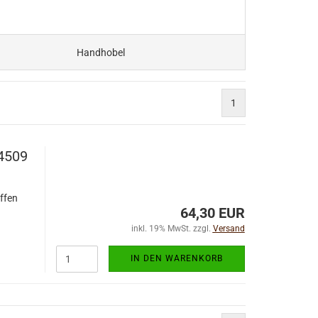
Handhobel
1
84509
ffen
64,30 EUR
inkl. 19% MwSt. zzgl.
Versand
IN DEN WARENKORB