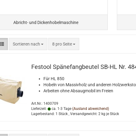
Abricht- und Dickenhobelmaschine
Sortieren nach
pro Seite
Sortieren nach
8 pro Seite
Festool Spänefangbeutel SB-HL Nr. 4
Für HL 850
Hobeln von Massivholz und anderen Holzwerksto
Arbeiten ohne Absaugmobil im Freien
Art.Nr.: 1400709
Lieferzeit:
ca. 1-3 Tage
(Ausland abweichend)
Lagerbestand: 1 Stück , Versandgewicht:
2
kg je Stück