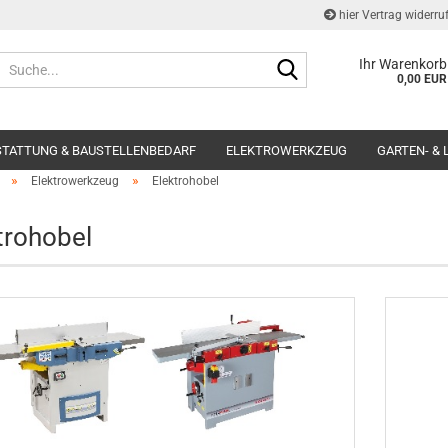
hier Vertrag widerru
Suche...
Ihr Warenkorb
0,00 EUR
STATTUNG & BAUSTELLENBEDARF
ELEKTROWERKZEUG
GARTEN- &
»
»
Elektrowerkzeug
Elektrohobel
trohobel