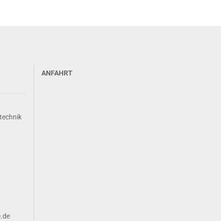
ANFAHRT
technik
e.de