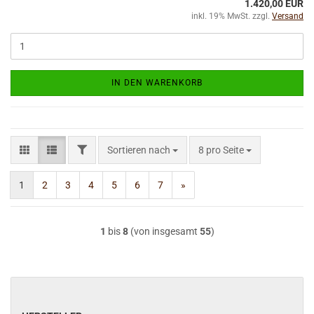
1.420,00 EUR
inkl. 19% MwSt. zzgl.
Versand
IN DEN WARENKORB
FILTER
Sortieren nach
pro Seite
Sortieren nach
8 pro Seite
1
2
3
4
5
6
7
»
1
bis
8
(von insgesamt
55
)