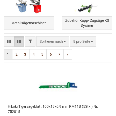
Zubehör Kapp- Zugsäge KS
Metallsägemaschinen
System
FILTER
Sortieren nach
pro Seite
Sortieren nach
8 pro Seite
1
2
3
4
5
6
7
»
Hikoki Tigersägeblatt 100x19x0,9 mm RM11B (5Stk.) Nr.
752015