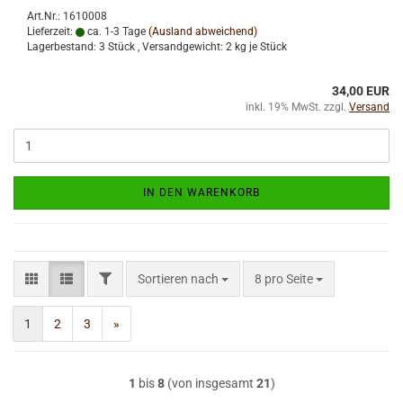
Art.Nr.: 1610008
Lieferzeit:
ca. 1-3 Tage
(Ausland abweichend)
Lagerbestand: 3 Stück , Versandgewicht:
2
kg je Stück
34,00 EUR
inkl. 19% MwSt. zzgl.
Versand
IN DEN WARENKORB
FILTER
Sortieren nach
pro Seite
Sortieren nach
8 pro Seite
1
2
3
»
1
bis
8
(von insgesamt
21
)