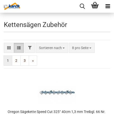
Kettensägen Zubehör
FILTER
Sortieren nach
pro Seite
Sortieren nach
8 pro Seite
1
2
3
»
Oregon Sägekette Speed Cut 325“ 40cm 1,3 mm Treibgl. 66 Nr.