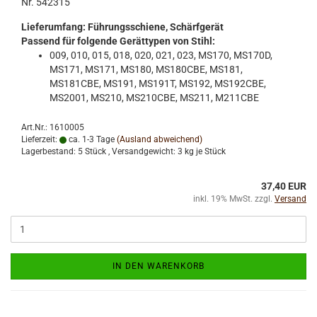
Nr. 542315
Lieferumfang: Führungsschiene, Schärfgerät
Passend für folgende Gerättypen von Stihl:
009, 010, 015, 018, 020, 021, 023, MS170, MS170D,
MS171, MS171, MS180, MS180CBE, MS181,
MS181CBE, MS191, MS191T, MS192, MS192CBE,
MS2001, MS210, MS210CBE, MS211, M211CBE
Art.Nr.: 1610005
Lieferzeit:
ca. 1-3 Tage
(Ausland abweichend)
Lagerbestand: 5 Stück , Versandgewicht:
3
kg je Stück
37,40 EUR
inkl. 19% MwSt. zzgl.
Versand
IN DEN WARENKORB