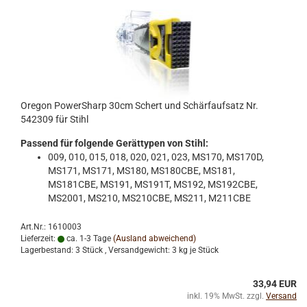
Oregon PowerSharp 30cm Schert und Schärfaufsatz Nr.
542309 für Stihl
Passend für folgende Gerättypen von Stihl:
009, 010, 015, 018, 020, 021, 023, MS170, MS170D,
MS171, MS171, MS180, MS180CBE, MS181,
MS181CBE, MS191, MS191T, MS192, MS192CBE,
MS2001, MS210, MS210CBE, MS211, M211CBE
Art.Nr.: 1610003
Lieferzeit:
ca. 1-3 Tage
(Ausland abweichend)
Lagerbestand: 3 Stück , Versandgewicht:
3
kg je Stück
33,94 EUR
inkl. 19% MwSt. zzgl.
Versand