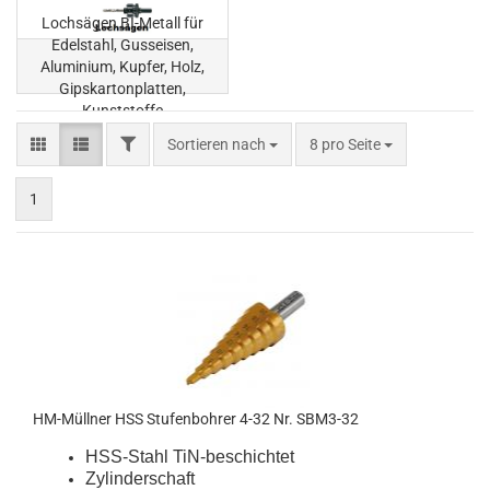
Lochsägen BI-Metall für
Edelstahl, Gusseisen,
Aluminium, Kupfer, Holz,
Gipskartonplatten,
Kunststoffe
FILTER
Sortieren nach
pro Seite
Sortieren nach
8 pro Seite
1
HM-Müllner HSS Stufenbohrer 4-32 Nr. SBM3-32
HSS-Stahl TiN-beschichtet
Zylinderschaft