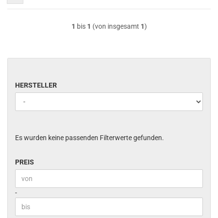
1
bis
1
(von insgesamt
1
)
HERSTELLER
HERSTELLER
Es wurden keine passenden Filterwerte gefunden.
PREIS
PREIS
Preis bis
-