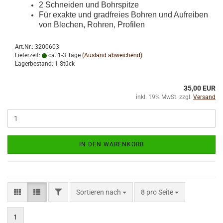
2 Schneiden und Bohrspitze
Für exakte und gradfreies Bohren und Aufreiben
von Blechen, Rohren, Profilen
Art.Nr.: 3200603
Lieferzeit:
ca. 1-3 Tage
(Ausland abweichend)
Lagerbestand: 1 Stück
35,00 EUR
inkl. 19% MwSt. zzgl.
Versand
IN DEN WARENKORB
FILTER
Sortieren nach
pro Seite
Sortieren nach
8 pro Seite
1