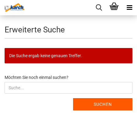
Erweiterte Suche
Die Suche ergab keine genauen Treffer.
MÖCHTEN
Möchten Sie noch einmal suchen?
SIE
NOCH
EINMAL
SUCHEN?
SUCHEN