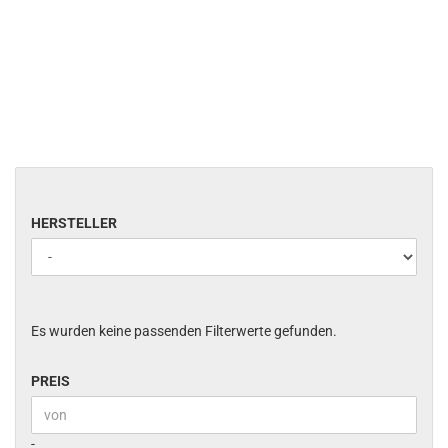
HERSTELLER
HERSTELLER
Es wurden keine passenden Filterwerte gefunden.
PREIS
PREIS
Preis bis
-