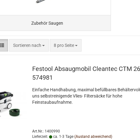
Zubehör Saugen
Sortieren nach
pro Seite
Sortieren nach
8 pro Seite
Festool Absaugmobil Cleantec CTM 26
574981
Einfache Handhabung, maximal befüllbares Behältervo
uns selbstreinigende Vlies- Filtersäcke für hohe
Feinstaubaufnahme.
Art.Nr.: 1400990
Lieferzeit:
ca. 1-3 Tage
(Ausland abweichend)