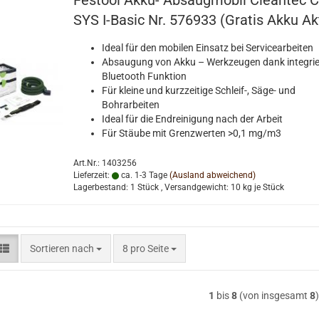
Festool Akku- Absaugmobil Cleantec
SYS I-Basic Nr. 576933 (Gratis Akku Ak
Ideal für den mobilen Einsatz bei Servicearbeiten
Absaugung von Akku – Werkzeugen dank integrie
Bluetooth Funktion
Für kleine und kurzzeitige Schleif-, Säge- und
Bohrarbeiten
Ideal für die Endreinigung nach der Arbeit
Für Stäube mit Grenzwerten >0,1 mg/m3
Art.Nr.: 1403256
Lieferzeit:
ca. 1-3 Tage
(Ausland abweichend)
Lagerbestand: 1 Stück , Versandgewicht:
10
kg je Stück
Sortieren nach
pro Seite
Sortieren nach
8 pro Seite
1
bis
8
(von insgesamt
8
)