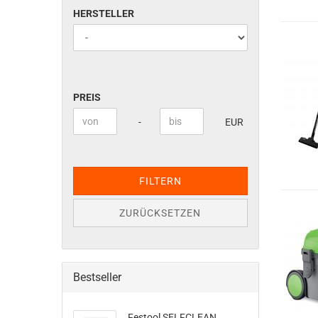
HERSTELLER
HERSTELLER
PREIS
PREIS
Preis bis
-
EUR
FILTERN
ZURÜCKSETZEN
Bestseller
Festool SELFCLEAN