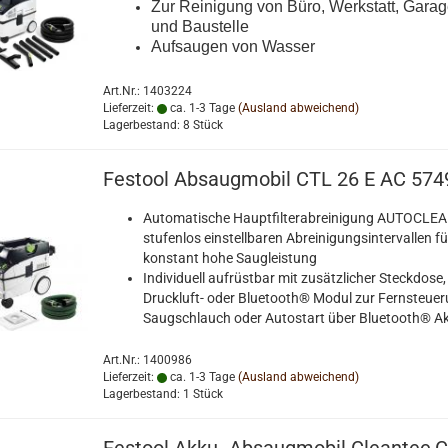
Zur Reinigung von Büro, Werkstatt, Gara
und Baustelle
Aufsaugen von Wasser
Art.Nr.: 1403224
Lieferzeit:
ca. 1-3 Tage
(Ausland abweichend)
Lagerbestand: 8 Stück
Festool Absaugmobil CTL 26 E AC 574
Automatische Hauptfilterabreinigung AUTOCLEA
stufenlos einstellbaren Abreinigungsintervallen fü
konstant hohe Saugleistung
Individuell aufrüstbar mit zusätzlicher Steckdose,
Druckluft- oder Bluetooth® Modul zur Fernsteue
Saugschlauch oder Autostart über Bluetooth® A
Art.Nr.: 1400986
Lieferzeit:
ca. 1-3 Tage
(Ausland abweichend)
Lagerbestand: 1 Stück