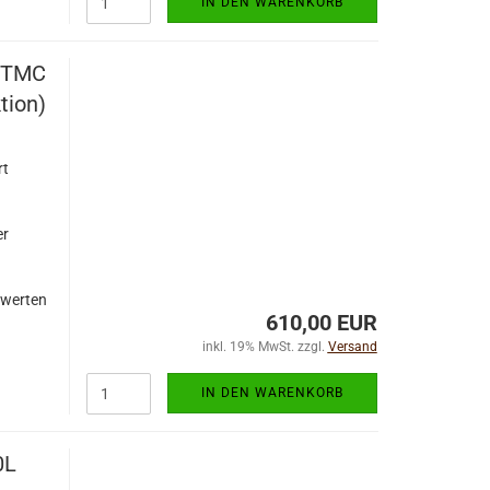
IN DEN WARENKORB
 CTMC
tion)
rt
er
zwerten
610,00 EUR
inkl. 19% MwSt. zzgl.
Versand
IN DEN WARENKORB
0L