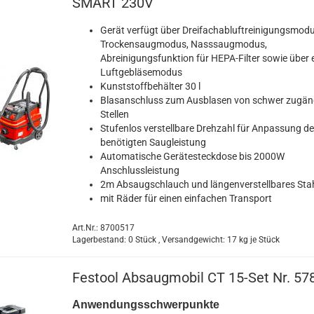
SMART 230V
Gerät verfügt über Dreifachabluftreinigungsmodu
Trockensaugmodus, Nasssaugmodus,
Abreinigungsfunktion für HEPA-Filter sowie über 
Luftgebläsemodus
Kunststoffbehälter 30 l
Blasanschluss zum Ausblasen von schwer zugän
Stellen
Stufenlos verstellbare Drehzahl für Anpassung de
benötigten Saugleistung
Automatische Gerätesteckdose bis 2000W
Anschlussleistung
2m Absaugschlauch und längenverstellbares Sta
mit Räder für einen einfachen Transport
Art.Nr.: 8700517
Lagerbestand: 0 Stück , Versandgewicht:
17
kg je Stück
Festool Absaugmobil CT 15-Set Nr. 57
Anwendungsschwerpunkte