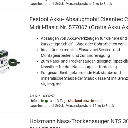
Lagerbestand: 1 Stück , Versandgewicht:
7
kg je Stück
Festool Akku- Absaugmobil Cleantec
Midi I-Basic Nr. 577067 (Gratis Akku Ak
Absaugen von Akku-Werkzeugen für kleinere und
kurzzeitige Schleif-, Säge oder Bohrarbeiten vor O
Ideal für den mobilen Einsatz bei Service- und
Montagearbeiten und zur Endreinigung
Zum Nass- und Trockensaugen geeignet (speziell
Nassfilter für das Nasssaugen erforderlich)
Für gesundheitsgefährdende Holzstäube und
mineralische Stäube der Staubklasse M mit Gren
>0,1mg/m3
Art.Nr.: 1403257
Lieferzeit:
ca. 1-3 Tage
(Ausland abweichend)
Lagerbestand: 1 Stück , Versandgewicht:
15
kg je Stück
Holzmann Nass-Trockensauger NTS 3