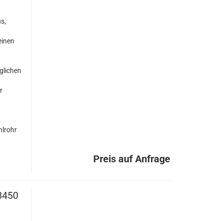
s,
einen
glichen
r
hlrohr
Preis auf Anfrage
8450