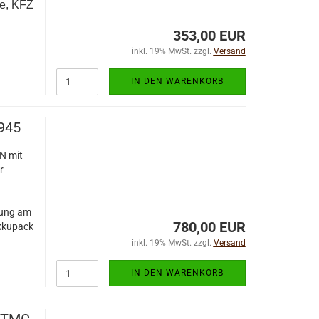
ge, KFZ
353,00 EUR
inkl. 19% MwSt. zzgl.
Versand
IN DEN WARENKORB
945
N mit
r
rung am
780,00 EUR
kkupack
inkl. 19% MwSt. zzgl.
Versand
IN DEN WARENKORB