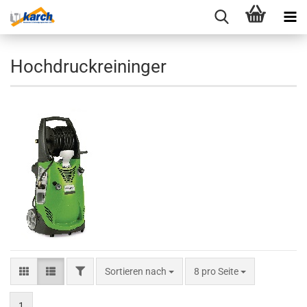
Hochdruckreininger
FILTER
Sortieren nach
pro Seite
Sortieren nach
8 pro Seite
1