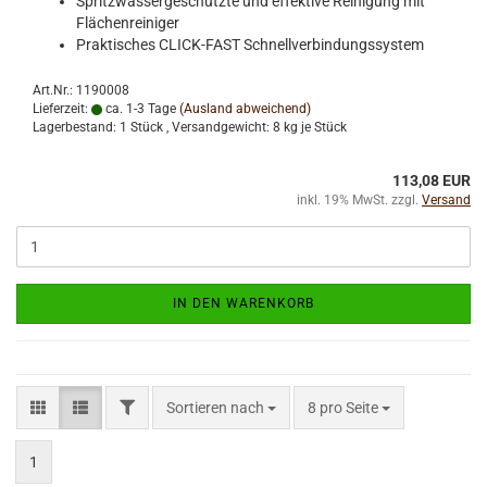
Spritzwassergeschützte und effektive Reinigung mit
Flächenreiniger
Praktisches CLICK-FAST Schnellverbindungssystem
Art.Nr.: 1190008
Lieferzeit:
ca. 1-3 Tage
(Ausland abweichend)
Lagerbestand: 1 Stück , Versandgewicht:
8
kg je Stück
113,08 EUR
inkl. 19% MwSt. zzgl.
Versand
IN DEN WARENKORB
FILTER
Sortieren nach
pro Seite
Sortieren nach
8 pro Seite
1