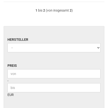
1
bis
2
(von insgesamt
2
)
HERSTELLER
HERSTELLER
PREIS
PREIS
Preis bis
-
EUR