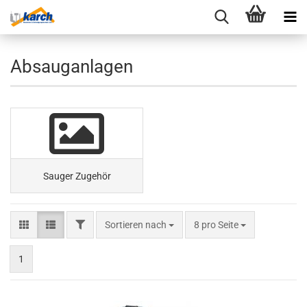
Absauganlagen
Sauger Zugehör
FILTER
Sortieren nach
pro Seite
Sortieren nach
8 pro Seite
1